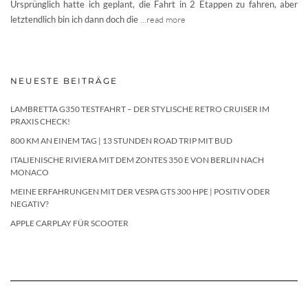
Ursprünglich hatte ich geplant, die Fahrt in 2 Etappen zu fahren, aber
letztendlich bin ich dann doch die
…read more
NEUESTE BEITRÄGE
LAMBRETTA G350 TESTFAHRT – DER STYLISCHE RETRO CRUISER IM
PRAXIS CHECK!
800 KM AN EINEM TAG | 13 STUNDEN ROAD TRIP MIT BUD
ITALIENISCHE RIVIERA MIT DEM ZONTES 350 E VON BERLIN NACH
MONACO
MEINE ERFAHRUNGEN MIT DER VESPA GTS 300 HPE | POSITIV ODER
NEGATIV?
APPLE CARPLAY FÜR SCOOTER