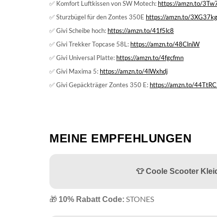
✅ Komfort Luftkissen von SW Motech:
https://amzn.to/3T
✅ Sturzbügel für den Zontes 350E
https://amzn.to/3XG37k
✅ Givi Scheibe hoch:
https://amzn.to/41f5lc8
✅ Givi Trekker Topcase 58L:
https://amzn.to/48ClniW
✅ Givi Universal Platte:
https://amzn.to/4fgcfmn
✅ Givi Maxima 5:
https://amzn.to/4lWxhdj
✅ Givi Gepäckträger Zontes 350 E:
https://amzn.to/44TtR
MEINE EMPFEHLUNGEN
👕 Coole Scooter Kle
🎁
STONES
10% Rabatt Code: