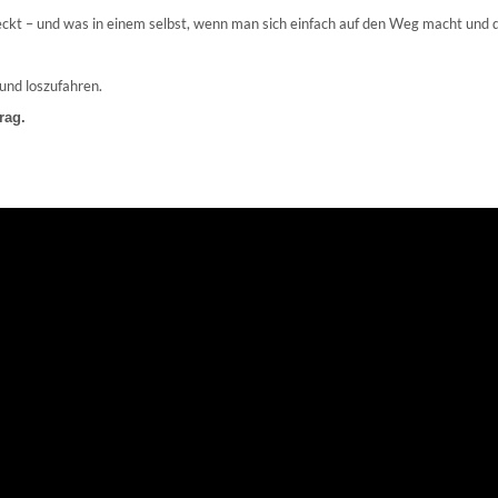
eckt – und was in einem selbst, wenn man sich einfach auf den Weg macht und d
und loszufahren.
rag.