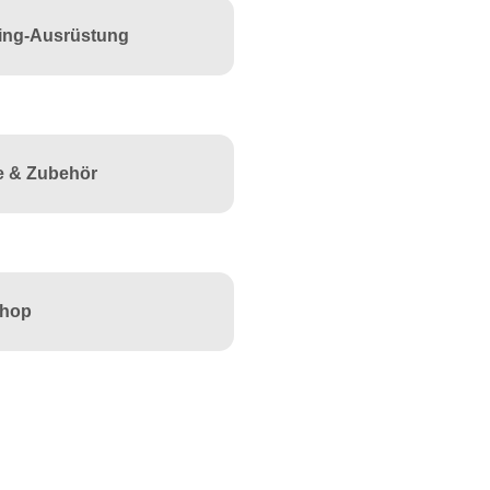
ring-Ausrüstung
le & Zubehör
Shop