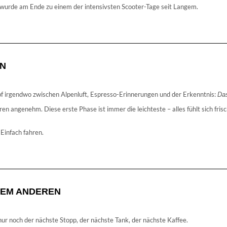
, wurde am Ende zu einem der intensivsten Scooter-Tage seit Langem.
EN
pf irgendwo zwischen Alpenluft, Espresso-Erinnerungen und der Erkenntnis:
Das
ren angenehm. Diese erste Phase ist immer die leichteste – alles fühlt sich fri
 Einfach fahren.
DEM ANDEREN
ur noch der nächste Stopp, der nächste Tank, der nächste Kaffee.