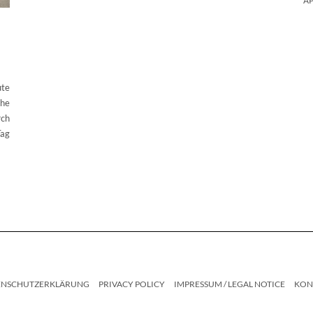
AP
ute
che
rch
Tag
ENSCHUTZERKLÄRUNG
PRIVACY POLICY
IMPRESSUM / LEGAL NOTICE
KON