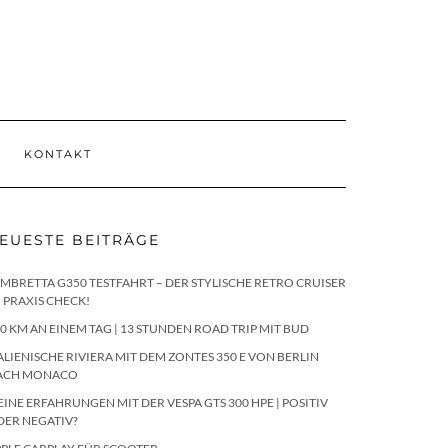
KONTAKT
EUESTE BEITRÄGE
MBRETTA G350 TESTFAHRT – DER STYLISCHE RETRO CRUISER
 PRAXIS CHECK!
0 KM AN EINEM TAG | 13 STUNDEN ROAD TRIP MIT BUD
ALIENISCHE RIVIERA MIT DEM ZONTES 350 E VON BERLIN
ACH MONACO
INE ERFAHRUNGEN MIT DER VESPA GTS 300 HPE | POSITIV
DER NEGATIV?