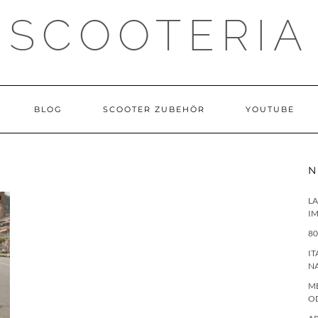
SCOOTERIA
BLOG
SCOOTER ZUBEHÖR
YOUTUBE
N
LA
IM
80
IT
N
ME
O