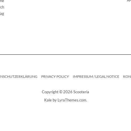
AP
che
rch
Tag
ENSCHUTZERKLÄRUNG
PRIVACY POLICY
IMPRESSUM / LEGAL NOTICE
KON
Copyright © 2026 Scooteria
Kale
by LyraThemes.com.