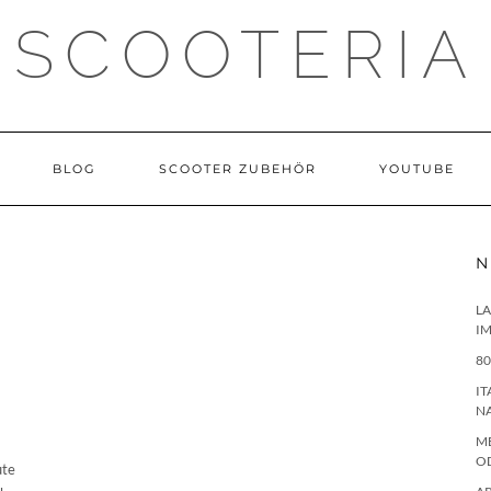
SCOOTERIA
BLOG
SCOOTER ZUBEHÖR
YOUTUBE
N
LA
IM
80
IT
N
ME
O
ute