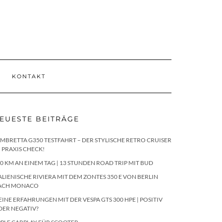
KONTAKT
EUESTE BEITRÄGE
MBRETTA G350 TESTFAHRT – DER STYLISCHE RETRO CRUISER
 PRAXIS CHECK!
0 KM AN EINEM TAG | 13 STUNDEN ROAD TRIP MIT BUD
ALIENISCHE RIVIERA MIT DEM ZONTES 350 E VON BERLIN
ACH MONACO
INE ERFAHRUNGEN MIT DER VESPA GTS 300 HPE | POSITIV
DER NEGATIV?