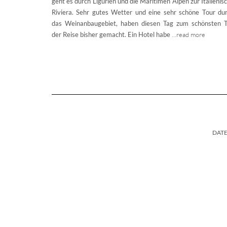
geht es durch Ligurien und die Maritimen Alpen zur Italienis
Riviera. Sehr gutes Wetter und eine sehr schöne Tour du
das Weinanbaugebiet, haben diesen Tag zum schönsten 
der Reise bisher gemacht. Ein Hotel habe
…read more
DAT